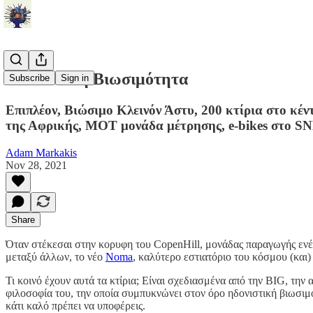
Ηδονιστική Βιωσιμότητα
Subscribe
Sign in
Επιπλέον, Βιώσιμο Κλεινόν Άστυ, 200 κτίρια στο κέ
της Αφρικής, MOT μονάδα μέτρησης, e-bikes στο S
Adam Markakis
Nov 28, 2021
Share
Όταν στέκεσαι στην κορυφη του CopenHill, μονάδας παραγωγής ενέ
μεταξύ άλλων, το νέο
Noma
, καλύτερο εστιατόριο του κόσμου (και) 
Τι κοινό έχουν αυτά τα κτίρια; Είναι σχεδιασμένα από την BIG, την 
φιλοσοφία του, την οποία συμπυκνώνει στον όρο ηδονιστική βιωσιμότη
κάτι καλό πρέπει να υποφέρεις.