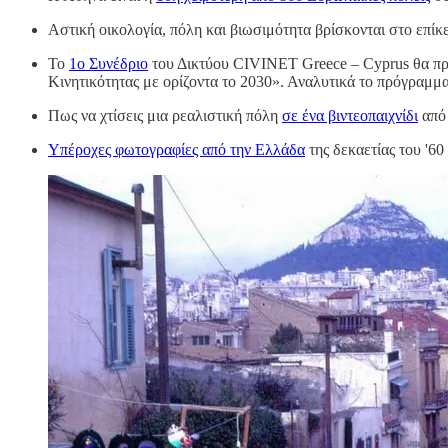
Αστική οικολογία, πόλη και βιωσιμότητα βρίσκονται στο επί
Το
1o Συνέδριο
του Δικτύου CIVINET Greece – Cyprus θα πρα
Κινητικότητας με ορίζοντα το 2030». Αναλυτικά το πρόγραμμ
Πως να χτίσεις μια ρεαλιστική πόλη
σε ένα βιντεοπαιχνίδι
από
Υπέροχες φωτογραφίες από την Ελλάδα
της δεκαετίας του '60