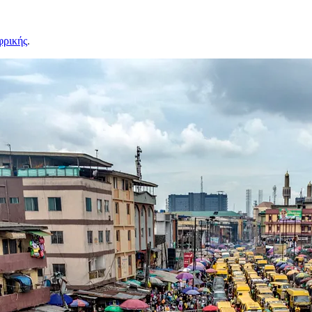
φρικής
.