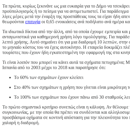
Τα πρώτα, κυρίως ξεκινάνε ως μια ευκαιρία για το Δήμο να τσεκάρε
προϋπολογισμός ή το πείσμα για να αντιμετωπιστεί. Για παράδειγμ
λίγες μέρες μετά την έναρξη της προσπάθειας τους τα είχαν ήδη απ
θεωρούνται
επιτυχία
οι 0,65 ενοικιάσεις ανά ποδήλατο ανά ημέρα κα
Τα ιδιωτικά δίκτυα από την άλλη, από τα οποία έχουμε εμπειρία κα
ανταγωνιστικά για καθημερινή χρήση λόγο τιμολόγησης. Για παράδειγ
λεπτό χρήσης. Αυτό σημαίνει ότι για μια διαδρομή 10 λεπτών, στην 
το μηνιαίο κόστος του να έχεις αυτοκίνητο. Η εταιρεία δοκιμάζει π
τουρίστες που έχουν ήδη εγκατεστημένη την εφαρμογή της στα κιν
Τι είναι λοιπόν που μπορεί να κάνει αυτά τα σχήματα πετυχημένα; 
Ισπανία από το 2003 μέχρι το 2018 και παρατήρησε ότι:
Το 60% των σχημάτων έχουν κλείσει
Στο 40% των σχημάτων η χρήση που γίνεται είναι μικρότερη τ
Το 100% των σχημάτων που έχουν πάνω από 30 σταθμούς λε
Το πρώτο σημαντικό κριτήριο συνεπώς είναι η κάλυψη. Αν θέλουμε 
συγκοινωνίας, με την οποία θα πρέπει να συνδέονται και αλληλοσυμπ
προσβάσιμα οχήματα σε κοντινή απόσταση για την πλειονότητα του 
χαλαρή η διαδρομή.