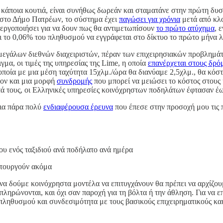
ι κάποια κουτιά, είναι συνήθως δωρεάν και σταματάνε στην πρώτη δυσ
α στο Δήμο Πατρέων, το σύστημα έχει
παγώσει για χρόνια
μετά από κλο
ενεργοποιήσει για να δουν πως θα αντιμετωπίσουν
το πρώτο ατύχημα
, 
ι το 0,06% του πληθυσμού να εγγράφεται στο δίκτυο το πρώτο μήνα λ
ι μεγάλων διεθνών διαχειριστών, πέραν των επιχειρησιακών προβλημά
μα, οι τιμές της υπηρεσίας της Lime, η οποία
επανέρχεται στους δρό
οποία με μια μέση ταχύτητα 15χλμ./ώρα θα διανύαμε 2,5χλμ., θα κόστι
λέον και μια μορφή
συνδρομής
που μπορεί να μειώσει το κόστος στους 
ητά τους, οι Ελληνικές υπηρεσίες κοινόχρηστων ποδηλάτων έφτασαν έ
Μια πάρα πολύ
ενδιαφέρουσα έρευνα
που έπεσε στην προσοχή μου τις 
ου ενός ταξιδιού ανά ποδήλατο ανά ημέρα
ιτουργούν ακόμα
να δούμε κοινόχρηστα μοντέλα να επιτυγχάνουν θα πρέπει να αρχίζο
ληρώνονται, και όχι σαν παροχή για τη βόλτα ή την άθληση. Για να επ
πληθυσμού και συνδεσιμότητα με τους βασικούς επιχειρηματικούς και