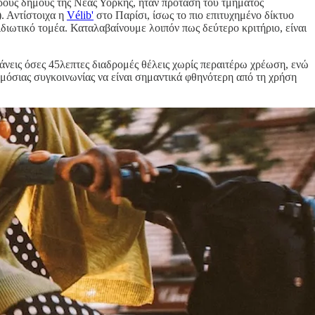
ορους δήμους της Νέας Υόρκης, ήταν πρόταση του τμήματος
. Αντίστοιχα η
Vélib'
στο Παρίσι, ίσως το πιο επιτυχημένο δίκτυο
διωτικό τομέα. Καταλαβαίνουμε λοιπόν πως δεύτερο κριτήριο, είναι
κάνεις όσες 45λεπτες διαδρομές θέλεις χωρίς περαιτέρω χρέωση, ενώ
ημόσιας συγκοινωνίας να είναι σημαντικά φθηνότερη από τη χρήση