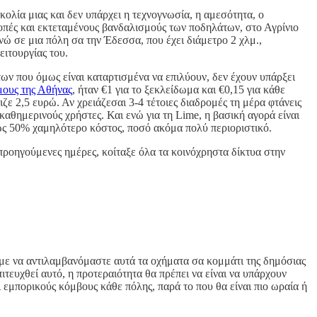
κολία μιας και δεν υπάρχει η τεχνογνωσία, η αμεσότητα, o
πές και εκτεταμένους βανδαλισμούς των ποδηλάτων, στο Αγρίνιο
ενώ σε μια πόλη σα την Έδεσσα, που έχει διάμετρο 2 χλμ.,
ειτουργίας του.
των που όμως είναι καταρτισμένα να επιλύουν, δεν έχουν υπάρξει
μους της Αθήνας
, ήταν €1 για το ξεκλείδωμα και €0,15 για κάθε
ζε 2,5 ευρώ. Αν χρειάζεσαι 3-4 τέτοιες διαδρομές τη μέρα φτάνεις
καθημερινούς χρήστες. Και ενώ για τη Lime, η βασική αγορά είναι
ως 50% χαμηλότερο κόστος, ποσό ακόμα πολύ περιοριστικό.
προηγούμενες ημέρες, κοίταξε όλα τα κοινόχρηστα δίκτυα στην
υμε να αντιλαμβανόμαστε αυτά τα οχήματα σα κομμάτι της δημόσιας
ιτευχθεί αυτό, η προτεραιότητα θα πρέπει να είναι να υπάρχουν
 εμπορικούς κόμβους κάθε πόλης, παρά το που θα είναι πιο ωραία ή