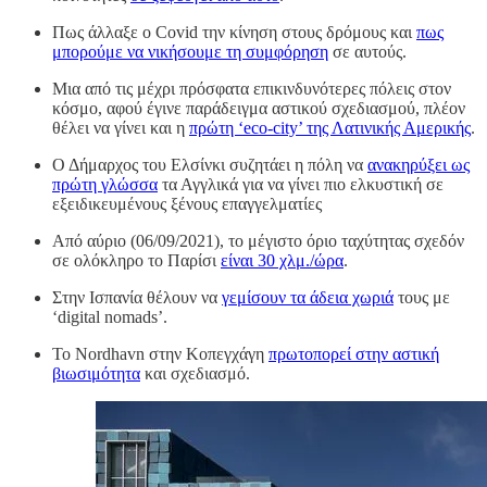
Πως άλλαξε ο Covid την κίνηση στους δρόμους και
πως
μπορούμε να νικήσουμε τη συμφόρηση
σε αυτούς.
Μια από τις μέχρι πρόσφατα επικινδυνότερες πόλεις στον
κόσμο, αφού έγινε παράδειγμα αστικού σχεδιασμού, πλέον
θέλει να γίνει και η
πρώτη ‘eco-city’ της Λατινικής Αμερικής
.
Ο Δήμαρχος του Ελσίνκι συζητάει η πόλη να
ανακηρύξει ως
πρώτη γλώσσα
τα Αγγλικά για να γίνει πιο ελκυστική σε
εξειδικευμένους ξένους επαγγελματίες
Από αύριο (06/09/2021), το μέγιστο όριο ταχύτητας σχεδόν
σε ολόκληρο το Παρίσι
είναι 30 χλμ./ώρα
.
Στην Ισπανία θέλουν να
γεμίσουν τα άδεια χωριά
τους με
‘digital nomads’.
Το Nordhavn στην Κοπεγχάγη
πρωτοπορεί στην αστική
βιωσιμότητα
και σχεδιασμό.