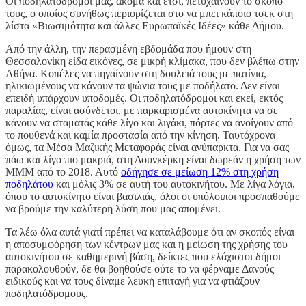
Οι ποδηλατόδρομοι μας, ακόμα και έτσι, πετυχαίνουν το σκοπό
τους, ο οποίος συνήθως περιορίζεται στο να μπει κάποιο τσεκ στη
λίστα «Βιωσιμότητα και άλλες Ευρωπαϊκές Ιδέες» κάθε Δήμου.
Από την άλλη, την περασμένη εβδομάδα που ήμουν στη
Θεσσαλονίκη είδα εικόνες, σε μικρή κλίμακα, που δεν βλέπω στην
Αθήνα. Κοπέλες να πηγαίνουν στη δουλειά τους με πατίνια,
ηλικιωμένους να κάνουν τα ψώνια τους με ποδήλατο. Δεν είναι
επειδή υπάρχουν υποδομές. Οι ποδηλατόδρομοι και εκεί, εκτός
παραλίας, είναι ασύνδετοι, με παρκαρισμένα αυτοκίνητα να σε
κάνουν να σταματάς κάθε λίγο και λιγάκι, πόρτες να ανοίγουν από
το πουθενά και καμία προστασία από την κίνηση. Ταυτόχρονα
όμως, τα Μέσα Μαζικής Μεταφοράς είναι ανύπαρκτα. Για να σας
πάω και λίγο πιο μακριά, στη Δουνκέρκη είναι δωρεάν η χρήση των
ΜΜΜ από το 2018. Αυτό
οδήγησε σε μείωση 12% στη χρήση
ποδηλάτου
και μόλις 3% σε αυτή του αυτοκινήτου. Με λίγα λόγια,
όπου το αυτοκίνητο είναι βασιλιάς, όλοι οι υπόλοιποι προσπαθούμε
να βρούμε την καλύτερη λύση που μας απομένει.
Τα λέω όλα αυτά γιατί πρέπει να καταλάβουμε ότι αν σκοπός είναι
η αποσυμφόρηση των κέντρων μας και η μείωση της χρήσης του
αυτοκινήτου σε καθημερινή βάση, δείκτες που ελάχιστοι δήμοι
παρακολουθούν, δε θα βοηθούσε ούτε το να φέρναμε Δανούς
ειδικούς και να τους δίναμε λευκή επιταγή για να φτιάξουν
ποδηλατόδρομους.