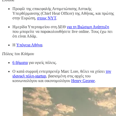
Προφίλ της επικεφαλής Αντιμετώπισης Αστικής
Υπερθέρμανσης (Chief Heat Officer) της Αθήνας, και πρώτης
στην Ευρώπη,
στους NYT
.
Ημερίδα Υπερταμείου στη ΔΕΘ
για τη Βιώσιμη Ανάπτυξη
που μπορείτε να παρακολουθήσετε live online. Τους έχω πει
ότι είναι Αδάμ.
Η
Υπόγεια Αθήνα
.
Πόλεις του Κόσμου
6 βήματα
για υγιείς πόλεις.
Ο κατά συρροή εντερπρενέρ Marc Lore, θέλει να χτίσει
την
ιδανική πόλη-startup
, βασισμένη στις αρχές του
κοινωνιολόγου και οικονομολόγου
Henry George
.