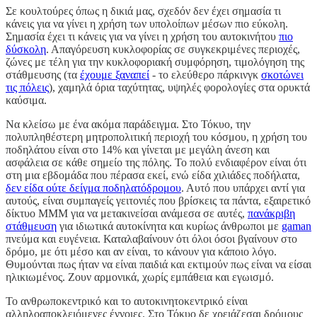
Σε κουλτούρες όπως η δικιά μας, σχεδόν δεν έχει σημασία τι
κάνεις για να γίνει η χρήση των υπολοίπων μέσων πιο εύκολη.
Σημασία έχει τι κάνεις για να γίνει η χρήση του αυτοκινήτου
πιο
δύσκολη
. Απαγόρευση κυκλοφορίας σε συγκεκριμένες περιοχές,
ζώνες με τέλη για την κυκλοφοριακή συμφόρηση, τιμολόγηση της
στάθμευσης (τα
έχουμε ξαναπεί
- το ελεύθερο πάρκινγκ
σκοτώνει
τις πόλεις
), χαμηλά όρια ταχύτητας, υψηλές φορολογίες στα ορυκτά
καύσιμα.
Να κλείσω με ένα ακόμα παράδειγμα. Στο Τόκυο, την
πολυπληθέστερη μητροπολιτική περιοχή του κόσμου, η χρήση του
ποδηλάτου είναι στο 14% και γίνεται με μεγάλη άνεση και
ασφάλεια σε κάθε σημείο της πόλης. Το πολύ ενδιαφέρον είναι ότι
στη μια εβδομάδα που πέρασα εκεί, ενώ είδα χιλιάδες ποδήλατα,
δεν είδα ούτε δείγμα ποδηλατόδρομου
. Αυτό που υπάρχει αντί για
αυτούς, είναι συμπαγείς γειτονιές που βρίσκεις τα πάντα, εξαιρετικό
δίκτυο ΜΜΜ για να μετακινείσαι ανάμεσα σε αυτές,
πανάκριβη
στάθμευση
για ιδιωτικά αυτοκίνητα και κυρίως άνθρωποι με
gaman
πνεύμα και ευγένεια. Καταλαβαίνουν ότι όλοι όσοι βγαίνουν στο
δρόμο, με ότι μέσο και αν είναι, το κάνουν για κάποιο λόγο.
Θυμούνται πως ήταν να είναι παιδιά και εκτιμούν πως είναι να είσαι
ηλικιωμένος. Ζουν αρμονικά, χωρίς εμπάθεια και εγωισμό.
Το ανθρωποκεντρικό και το αυτοκινητοκεντρικό είναι
αλληλοαποκλειόμενες έννοιες. Στο Τόκυο δε χρειάζεσαι δρόμους