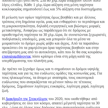
ποσοστό έχει γίνει 80%. Στα 80 χλμ./ώρα υπάρχουν πλέον πολύ
λίγες ελπίδες. Κάθε 1 χλμ./ώρα αύξηση στη μέση ταχύτητα
κυκλοφορίας σηματοδοτεί έως και 5% αύξηση στα δυστυχήματα.
Η μείωση των ορίων ταχύτητας όμως βοηθάει και με άλλους
τρόπους στη δημόσια υγεία, μιας και ενθαρρύνει το περπάτημα και
τη μικροκινητικότητα, δηλαδή ενεργητικές και βιώσιμες μορφές
μετακίνησης. Αναφέρω ως παράδειγμα ότι σε δρόμους με
οριοθετημένη ταχύτητα τα 30 χλμ./ώρα, δε συνιστώνται ξεχωριστές
ποδηλατικές υποδομές, μιας και μπορούν όλα τα μέσα να
μοιραστούν το δρόμο χωρίς φόβο και άγχος. Από τα παραπάνω
προκύπτει ότι τα χαμηλότερα όρια ταχύτητας βοηθούν και στην
απεξάρτηση μας από το αυτοκίνητο, κάτι που δε θα σας κουράσω
επαναλαμβάνοντας
πόσο κρίσιμο είναι στη μάχη κατά της
υπερθέρμανσης του πλανήτη μας.
Δε πρέπει να ξεχνάμε όμως και τι σημαίνουν οι δρόμοι υψηλής
ταχύτητας και για τις πιο ευάλωτες ομάδες της κοινωνίας μας. Για
τους ηλικιωμένους, τα άτομα με αναπηρία, τους οικονομικά
ευάλωτους που αναγκάζονται να μένουν πάνω σε τέτοιους
δρόμους. Σημαίνουν λιγότερες ευκαιρίες, λιγότερη χαρά, λιγότερη
ζωή.
Η
Διακήρυξη της Στοκχόλμης
του 2020, που υιοθετήθηκε από
κυβερνήσεις σε όλο τον κόσμο, απαιτεί μέγιστή ταχύτητα τα 30
χλμ. / ώρα σε όλους τους δρόμους που αναμιγνύονται ευάλωτοι