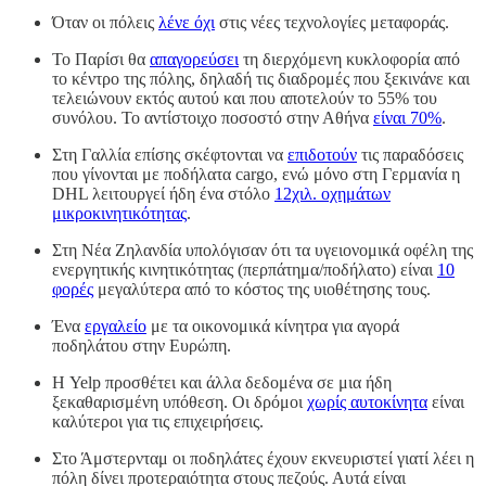
Όταν οι πόλεις
λένε όχι
στις νέες τεχνολογίες μεταφοράς.
Το Παρίσι θα
απαγορεύσει
τη διερχόμενη κυκλοφορία από
το κέντρο της πόλης, δηλαδή τις διαδρομές που ξεκινάνε και
τελειώνουν εκτός αυτού και που αποτελούν το 55% του
συνόλου. Το αντίστοιχο ποσοστό στην Αθήνα
είναι 70%
.
Στη Γαλλία επίσης σκέφτονται να
επιδοτούν
τις παραδόσεις
που γίνονται με ποδήλατα cargo, ενώ μόνο στη Γερμανία η
DHL λειτουργεί ήδη ένα στόλο
12χιλ. οχημάτων
μικροκινητικότητας
.
Στη Νέα Ζηλανδία υπολόγισαν ότι τα υγειονομικά οφέλη της
ενεργητικής κινητικότητας (περπάτημα/ποδήλατο) είναι
10
φορές
μεγαλύτερα από το κόστος της υιοθέτησης τους.
Ένα
εργαλείο
με τα οικονομικά κίνητρα για αγορά
ποδηλάτου στην Ευρώπη.
Η Yelp προσθέτει και άλλα δεδομένα σε μια ήδη
ξεκαθαρισμένη υπόθεση. Οι δρόμοι
χωρίς αυτοκίνητα
είναι
καλύτεροι για τις επιχειρήσεις.
Στο Άμστερνταμ οι ποδηλάτες έχουν εκνευριστεί γιατί λέει η
πόλη δίνει προτεραιότητα στους πεζούς. Αυτά είναι