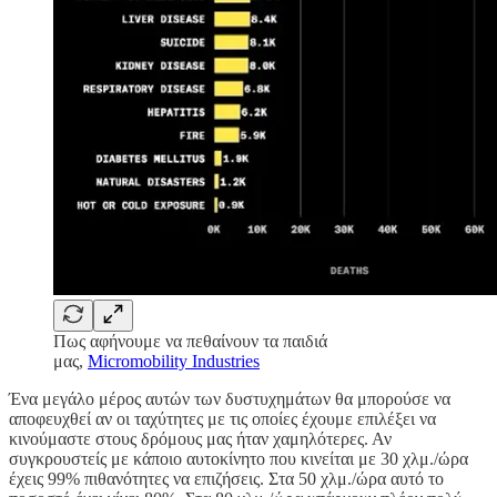
Πως αφήνουμε να πεθαίνουν τα παιδιά
μας,
Micromobility Industries
Ένα μεγάλο μέρος αυτών των δυστυχημάτων θα μπορούσε να
αποφευχθεί αν οι ταχύτητες με τις οποίες έχουμε επιλέξει να
κινούμαστε στους δρόμους μας ήταν χαμηλότερες. Αν
συγκρουστείς με κάποιο αυτοκίνητο που κινείται με 30 χλμ./ώρα
έχεις 99% πιθανότητες να επιζήσεις. Στα 50 χλμ./ώρα αυτό το