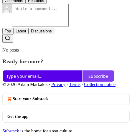
Comments
Restacks
Top
Latest
Discussions
No posts
Ready for more?
Subscribe
© 2026 Adam Markakis
·
Privacy
∙
Terms
∙
Collection notice
Start your Substack
Get the app
Substack
is the home for great culture