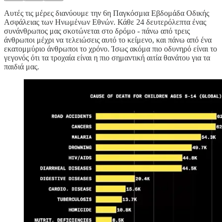
Αυτές τις μέρες διανύουμε την 6η Παγκόσμια Εβδομάδα Οδικής
Ασφάλειας των Ηνωμένων Εθνών. Κάθε 24 δευτερόλεπτα ένας
συνάνθρωπος μας σκοτώνεται στο δρόμο - πάνω από τρεις
άνθρωποι μέχρι να τελειώσεις αυτό το κείμενο, και πάνω από ένα
εκατομμύριο άνθρωποι το χρόνο. Ίσως ακόμα πιο οδυνηρό είναι το
γεγονός ότι τα τροχαία είναι η πιο σημαντική αιτία θανάτου για τα
παιδιά μας.