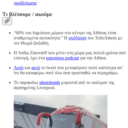
προβλήματα
.
Τι βλέπουμε / ακούμε
“60% του δημόσιου χώρου στο κέντρο της Αθήνας είναι
σταθμευμένα αυτοκίνητα.” Η
συζήτηση
του TedxAthens με
τον Θωμά Δοξιάδη.
Η Sofka Zinovieff που μένει στη χώρα μας πολλά χρόνια από
επιλογή, έχει ένα
καινούριο podcast
για την Αθήνα.
Αυτό
και
αυτό
το tweet που μεταφέρουν πολύ καλύτερα απ’
ότι θα καταφέρω ποτέ όλα όσα προσπαθώ να περιγράψω.
Το παρακάτω
photobomb
μπροστά από το πούλμαν της
αγαπημένης Liverpool.